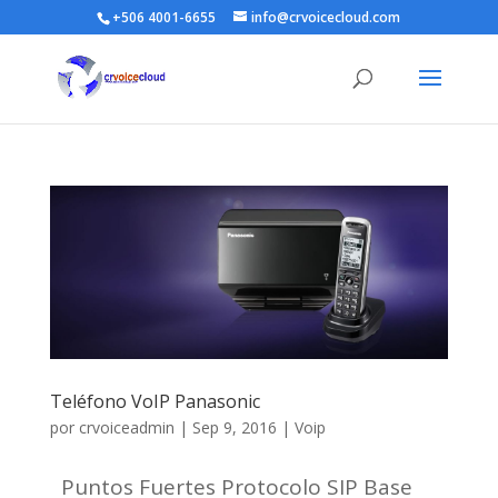
+506 4001-6655
info@crvoicecloud.com
Teléfono VoIP Panasonic
por
crvoiceadmin
|
Sep 9, 2016
|
Voip
Puntos Fuertes Protocolo SIP Base