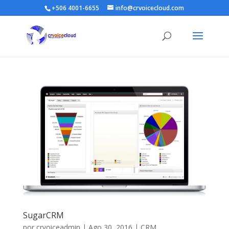
+506 4001-6655
info@crvoicecloud.com
SugarCRM
por
crvoiceadmin
|
Ago 30, 2016
|
CRM